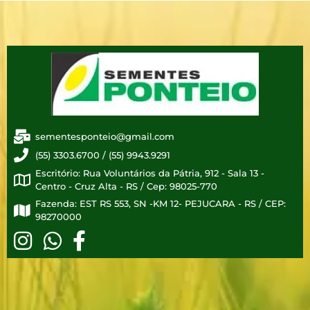
sementesponteio@gmail.com
(55) 3303.6700 / (55) 9943.9291
Escritório: Rua Voluntários da Pátria, 912 - Sala 13 -
Centro - Cruz Alta - RS / Cep: 98025-770
Fazenda: EST RS 553, SN -KM 12- PEJUCARA - RS / CEP:
98270000