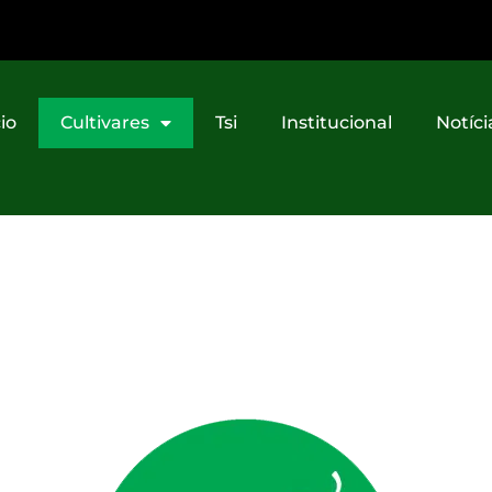
cio
Cultivares
Tsi
Institucional
Notíci