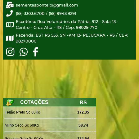
sementesponteio@gmail.com
(55) 3303.6700 / (55) 9943.9291
Escritório: Rua Voluntários da Pátria, 912 - Sala 13 -
Centro - Cruz Alta - RS / Cep: 98025-770
Fazenda: EST RS 553, SN -KM 12- PEJUCARA - RS / CEP:
98270000